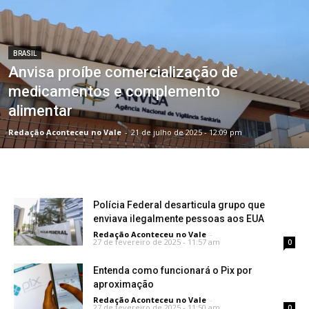
BRASIL
Anvisa proíbe comercialização de
medicamentos e complemento
alimentar
Redação Aconteceu no Vale
-
21 de julho de 2025 - 12:09 pm
Polícia Federal desarticula grupo que
enviava ilegalmente pessoas aos EUA
Redação Aconteceu no Vale
-
27 de fevereiro de 2025 - 11:57 am
0
Entenda como funcionará o Pix por
aproximação
Redação Aconteceu no Vale
-
27 de fevereiro de 2025 - 11:50 am
0