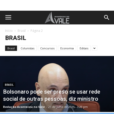
Início
Brasil
Página 2
BRASIL
Brasil
Colunistas
Concursos
Economia
Editais
BRASIL
Bolsonaro pode ser preso se usar rede
social de outras pessoas, diz ministro
Redação Aconteceu no Vale
-
21 de julho de 2025 - 3:29 pm