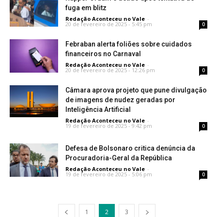
fuga em blitz
Redação Aconteceu no Vale
-
20 de fevereiro de 2025 - 5:45 pm
0
Febraban alerta foliões sobre cuidados
financeiros no Carnaval
Redação Aconteceu no Vale
-
20 de fevereiro de 2025 - 12:26 pm
0
Câmara aprova projeto que pune divulgação
de imagens de nudez geradas por
Inteligência Artificial
Redação Aconteceu no Vale
-
19 de fevereiro de 2025 - 9:42 pm
0
Defesa de Bolsonaro critica denúncia da
Procuradoria-Geral da República
Redação Aconteceu no Vale
-
19 de fevereiro de 2025 - 5:06 pm
0
1
2
3