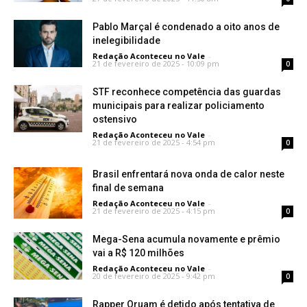
Pablo Marçal é condenado a oito anos de
inelegibilidade
Redação Aconteceu no Vale
-
21 de fevereiro de 2025 - 10:09 pm
0
STF reconhece competência das guardas
municipais para realizar policiamento
ostensivo
Redação Aconteceu no Vale
-
21 de fevereiro de 2025 - 4:54 pm
0
Brasil enfrentará nova onda de calor neste
final de semana
Redação Aconteceu no Vale
-
21 de fevereiro de 2025 - 4:15 pm
0
Mega-Sena acumula novamente e prêmio
vai a R$ 120 milhões
Redação Aconteceu no Vale
-
20 de fevereiro de 2025 - 9:42 pm
0
Rapper Oruam é detido após tentativa de