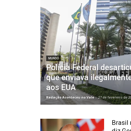
MUNDO
Polícia Federal desarti
que enviava ilegalment
aos EUA
Redação Aconteceu no Vale
-
27 de fevereiro de 2
Brasil
diz Ge