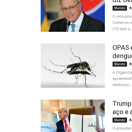
R
Mundo
O vice-pre
Comércio e
(13) que o..
OPAS e
dengue
R
Mundo
A Organiza
epidemioló
Américas...
Trump 
aço e 
R
Mundo
O presiden