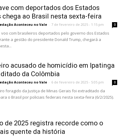
ave com deportados dos Estados
 chega ao Brasil nesta sexta-feira
edação Aconteceu no Vale
-
7 de fevereiro de 2025 - 1:15 pm
0
voo com brasileiros deportados pelo governo dos Estados
rante a gestão do presidente Donald Trump, chegará a
esta...
eiro acusado de homicídio em Ipatinga
aditado da Colômbia
edação Aconteceu no Vale
-
6 de fevereiro de 2025 - 5:05 pm
0
iro foragido da Justiça de Minas Gerais foi extraditado da
ra o Brasil por policiais federais nesta sexta-feira (6/2/2025).
o de 2025 registra recorde como o
is quente da história