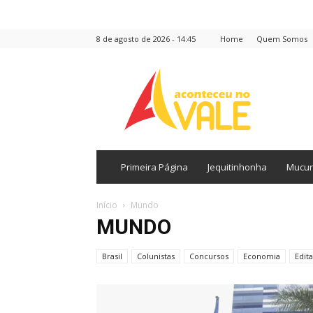
8 de agosto de 2026 - 14:45
Home
Quem Somos
Aconteceu
no
Vale
Primeira Página
Jequitinhonha
Mucur
Início
Mundo
MUNDO
Brasil
Colunistas
Concursos
Economia
Edita