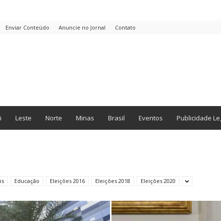
Enviar Conteúdo
Anuncie no Jornal
Contato
i
Leste
Norte
Minas
Brasil
Eventos
Publicidade Le
is
Educação
Eleições 2016
Eleições 2018
Eleições 2020