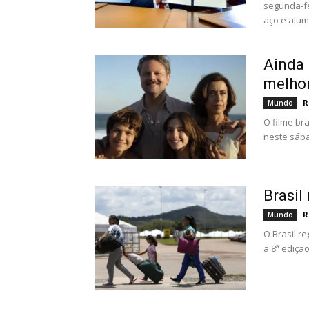
segunda-fe
aço e alumí
Ainda 
melhor
R
Mundo
O filme bra
neste sába
Brasil
R
Mundo
O Brasil r
a 8ª edição