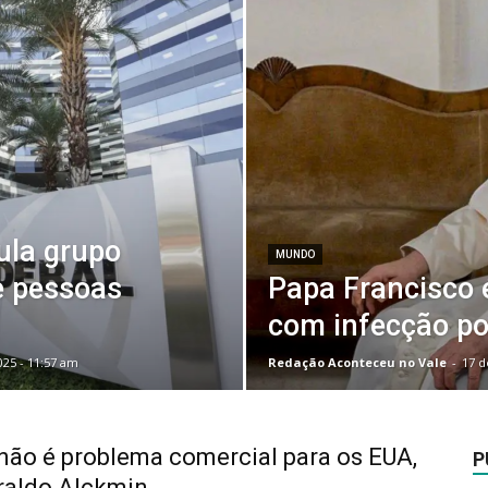
cula grupo
MUNDO
e pessoas
Papa Francisco 
com infecção po
025 - 11:57 am
Redação Aconteceu no Vale
-
17 d
 não é problema comercial para os EUA,
P
raldo Alckmin