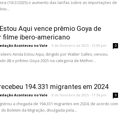
ira (10/2/2025) o aumento das tarifas sobre as importações de
nio...
Estou Aqui vence prêmio Goya de
 filme ibero-americano
edação Aconteceu no Vale
-
9 de fevereiro de 2025 - 12:09 pm
0
sileiro Ainda Estou Aqui, dirigido por Walter Salles, venceu
do (8) o prêmio Goya 2025 na categoria de Melhor...
 recebeu 194.331 migrantes em 2024
edação Aconteceu no Vale
-
8 de fevereiro de 2025 - 11:36 pm
0
egistrou a chegada de 194.331 migrantes em 2024, de acordo com
 do Boletim da Migração, divulgada pela...