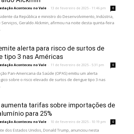
edação Aconteceu no Vale
-
13 de fevereiro de 2025 - 11:46 pm
0
sidente da República e ministro do Desenvolvimento, Indústria,
 Serviços, Geraldo Alckmin, afirmou na noite desta quinta-feira
.
mite alerta para risco de surtos de
 tipo 3 nas Américas
edação Aconteceu no Vale
-
11 de fevereiro de 2025 - 5:31 pm
0
ção Pan-Americana da Saúde (OPAS) emitiu um alerta
gico sobre o risco elevado de surtos de dengue tipo 3 nas
.
aumenta tarifas sobre importações de
alumínio para 25%
edação Aconteceu no Vale
-
10 de fevereiro de 2025 - 10:19 pm
0
te dos Estados Unidos, Donald Trump, anunciou nesta