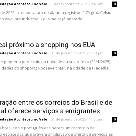
edação Aconteceu no Vale
-
6 de fevereiro de 2025 - 9:40 am
0
 de 2025, a temperatura do planeta registrou 1,75 grau Celsius
do nível pré-industrial. Foi a maior já anotada...
cai próximo a shopping nos EUA
edação Aconteceu no Vale
-
31 de janeiro de 2025 - 11:21 pm
0
e pequeno porte caiu na noite desta sexta-feira (31/1/2025)
idades do shopping Roosevelt Mall, na cidade da Filadélfia,
ação entre os correios do Brasil e de
al oferece serviços a emigrantes
edação Aconteceu no Vale
-
31 de janeiro de 2025 - 11:56 am
0
s brasileiro e português assinaram um protocolo de
 estratégica que prevê a ampliação da oferta de serviços às