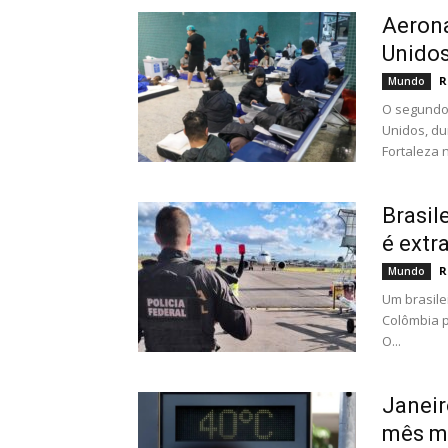
Aeron
Unidos
R
Mundo
O segundo 
Unidos, du
Fortaleza n
Brasil
é extr
R
Mundo
Um brasile
Colômbia pa
O...
Janeir
mês ma