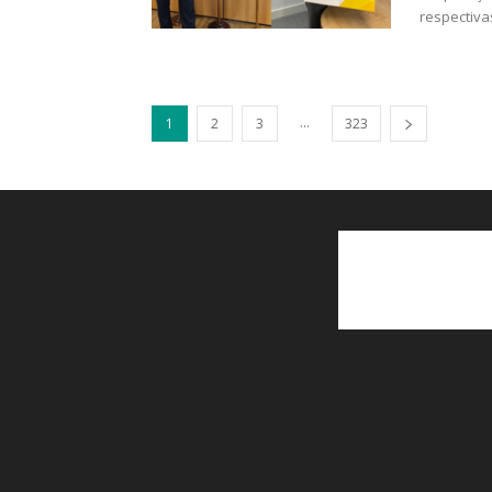
respectiva
...
1
2
3
323