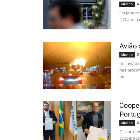
R
Mundo
Em janeiro
(°C) acima 
Avião 
R
Mundo
Um avião d
nas proxim
nos...
Cooper
Portug
R
Mundo
Os correio
cooperação