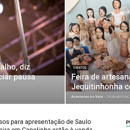
alho, diz
EVENTOS
ciar pausa
Feira de artesan
Jequitinhonha c
Aconteceu no Vale
-
24 de abril de 
sos para apresentação de Saulo
P
eira em Capelinha estão à venda