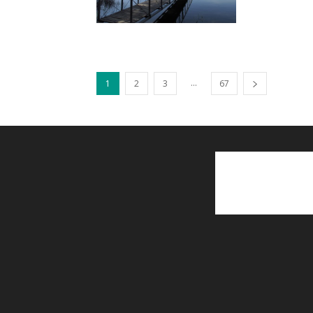
...
1
2
3
67