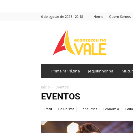
6 de agosto de 2026 - 20:18
Home
Quem Somos
Aconteceu
no
Vale
Primeira Página
Jequitinhonha
Mucur
Início
Eventos
EVENTOS
Brasil
Colunistas
Concursos
Economia
Edita