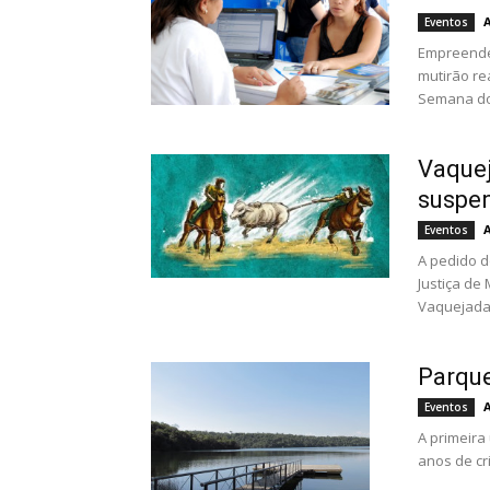
Eventos
Empreende
mutirão re
Semana do 
Vaque
suspen
Eventos
A pedido d
Justiça de
Vaquejada.
Parque
Eventos
A primeira
anos de cr