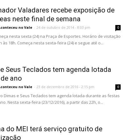
ador Valadares recebe exposição de
eas neste final de semana
Aconteceu no Vale
-
24 de outubro de 2014 - 8:03 pm
0
eça nesta sexta (24) na Praça de Esportes. Horário de visitação
h às 18h. Começa nesta sexta-feira (24) e segue até o...
e Seus Teclados tem agenda lotada
 de ano
Aconteceu no Vale
-
23 de dezembro de 2016 - 2:15 pm
0
ro Dimas e Seus Teclados tem agenda lotada durante as festas
no. Nesta sexta-feira (23/12/2016), a partir das 22h, o...
 do MEI terá serviço gratuito de
lização