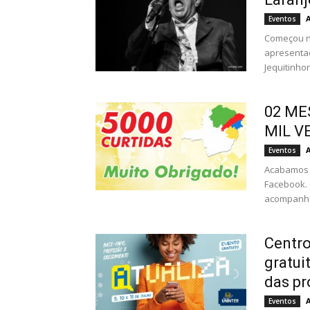
Eventos
Começou na
apresentaç
Jequitinhon
02 ME
MIL V
Eventos
Acabamos 
Facebook.
acompanha
Centro
gratui
das pr
Eventos