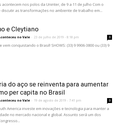
 acontecem nos polos da Uninter, de 9 a 11 de julho Com o
e discutir as transformações no ambiente de trabalho em...
o e Cleytiano
Aconteceu no Vale
-
23 de julho de 2019 - 8:18 pm
0
e vem conquistando o Brasil! SHOWS: (33) 9 9906-3800 ou (33) 9
ria do aço se reinventa para aumentar
o per capita no Brasil
Aconteceu no Vale
-
19 de agosto de 2019 - 7:41 pm
0
th America investe em inovações e tecnologia para manter a
idade no mercado nacional e global. Assunto será um dos
ongresso...