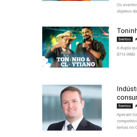
Os eventos
objetivo d
Toninh
Eventos
A dupla qu
8713-9983
Indúst
consum
Eventos
Aperam Sou
competitiv
temas no C