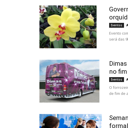
Govern
orquíd
Eventos
Evento com
será das 9
Dimas 
no fim
Eventos
O forrozei
de fim de a
Semana
forma