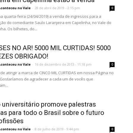
Aconteceu no Vale
-
28 de abril de 2019 - 2:15 pm
0
 quarta-feira (24/04/2019) a venda de ingressos para a
ão do comediante Saulo Laranjeira em Capelinha, no Vale do
ha. Os bilhetes, do...
SES NO AR! 5000 MIL CURTIDAS! 5000
EZES OBRIGADO!
Aconteceu no Vale
-
16 de dezembro de 2013 - 11:18 pm
0
de atingir a marca de CINCO MIL CURTIDAS em nossa Página no
 Gostaríamos de agradecer a cada um de vocês que
m...
 universitário promove palestras
tas para todo o Brasil sobre o futuro
ofissões
Aconteceu no Vale
-
8 de julho de 2019 - 9:44 pm
0