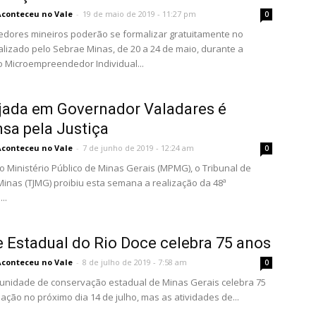
Aconteceu no Vale
-
19 de maio de 2019 - 11:27 pm
0
dores mineiros poderão se formalizar gratuitamente no
alizado pelo Sebrae Minas, de 20 a 24 de maio, durante a
Microempreendedor Individual...
jada em Governador Valadares é
sa pela Justiça
Aconteceu no Vale
-
7 de junho de 2019 - 12:24 am
0
o Ministério Público de Minas Gerais (MPMG), o Tribunal de
 Minas (TJMG) proibiu esta semana a realização da 48ª
..
 Estadual do Rio Doce celebra 75 anos
Aconteceu no Vale
-
8 de julho de 2019 - 7:58 am
0
 unidade de conservação estadual de Minas Gerais celebra 75
iação no próximo dia 14 de julho, mas as atividades de...