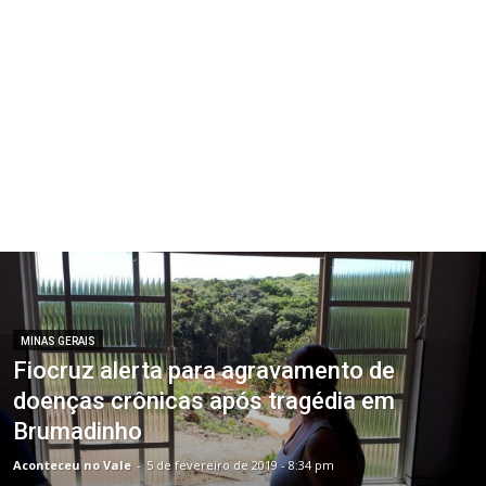
MINAS GERAIS
Fiocruz alerta para agravamento de
doenças crônicas após tragédia em
Brumadinho
Aconteceu no Vale
-
5 de fevereiro de 2019 - 8:34 pm