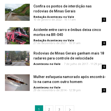
Confira os pontos de interdição nas
rodovias de Minas Gerais
Redação Aconteceu no Vale
-
10 de janeiro de 2022 - 10:17 am
0
Acidente entre carro e ônibus deixa cinco
mortos na BR-040
Redação Aconteceu no Vale
-
27 de dezembro de 2021 - 10:51 am
0
Rodovias de Minas Gerais ganham mais 18
radares para controle de velocidade
Aconteceu no Vale
-
7 de julho de 2017 - 11:29 pm
0
Mulher esfaqueia namorado após encontrá-
lo na cama com outro homem
Aconteceu no Vale
-
29 de novembro de 2014 - 12:59 pm
0
1
2
3