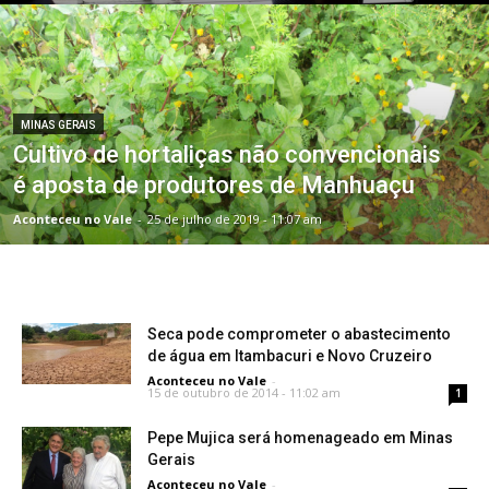
MINAS GERAIS
Cultivo de hortaliças não convencionais
é aposta de produtores de Manhuaçu
Aconteceu no Vale
-
25 de julho de 2019 - 11:07 am
Seca pode comprometer o abastecimento
de água em Itambacuri e Novo Cruzeiro
Aconteceu no Vale
-
15 de outubro de 2014 - 11:02 am
1
Pepe Mujica será homenageado em Minas
Gerais
Aconteceu no Vale
-