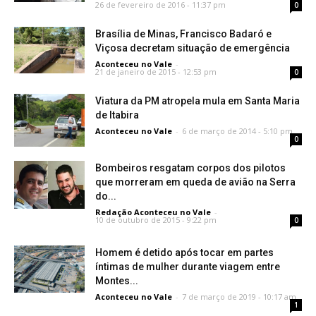
26 de fevereiro de 2016 - 11:37 pm
0
Brasília de Minas, Francisco Badaró e
Viçosa decretam situação de emergência
Aconteceu no Vale
-
21 de janeiro de 2015 - 12:53 pm
0
Viatura da PM atropela mula em Santa Maria
de Itabira
Aconteceu no Vale
-
6 de março de 2014 - 5:10 pm
0
Bombeiros resgatam corpos dos pilotos
que morreram em queda de avião na Serra
do...
Redação Aconteceu no Vale
-
10 de outubro de 2015 - 9:22 pm
0
Homem é detido após tocar em partes
íntimas de mulher durante viagem entre
Montes...
Aconteceu no Vale
-
7 de março de 2019 - 10:17 am
1