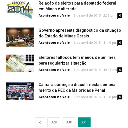
Relação de eleitos para deputado federal
em Minas é alterada
Aconteceu no Vale
-
8 de abril de 2015 - 2:02 pm
0
Governo apresenta diagnóstico da situação
do Estado de Minas Gerais
Aconteceu no Vale
-
6 de abril de 2015 - 11:40 pm
0
Eleitores faltosos têm menos de um mês
para regularizar situação
Aconteceu no Vale
-
6 de abril de 2015 - 10:45 am
0
Câmara começa a discutir nesta semana
mérito da PEC da Maioridade Penal
Aconteceu no Vale
-
5 de abril de 2015 - 11:28 pm
0
329
330
331