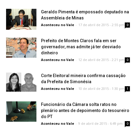
Geraldo Pimenta é empossado deputado na
Assembleia de Minas
Aconteceu no Vale
-
17 de abril de 2015 - 2:55 pm
0
Prefeito de Montes Claros fala em ser
governador, mas admite já ter desviado
dinheiro
Aconteceu no Vale
-
12 de abril de 2015 - 2:21 pm
0
Corte Eleitoral mineira confirma cassação
da Prefeita de Simonésia
Aconteceu no Vale
-
10 de abril de 2015 - 1:30 pm
1
Funcionário da Câmara solta ratos no
plenário antes de depoimento do tesoureiro
do PT
Aconteceu no Vale
-
9 de abril de 2015 - 6:49 pm
0