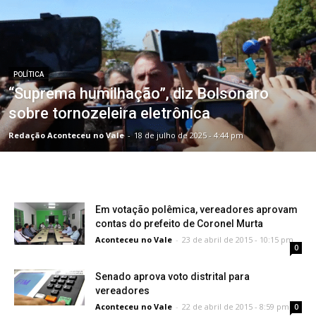
POLÍTICA
“Suprema humilhação”, diz Bolsonaro
sobre tornozeleira eletrônica
Redação Aconteceu no Vale
-
18 de julho de 2025 - 4:44 pm
Em votação polêmica, vereadores aprovam
contas do prefeito de Coronel Murta
Aconteceu no Vale
-
23 de abril de 2015 - 10:15 pm
0
Senado aprova voto distrital para
vereadores
Aconteceu no Vale
-
22 de abril de 2015 - 8:59 pm
0