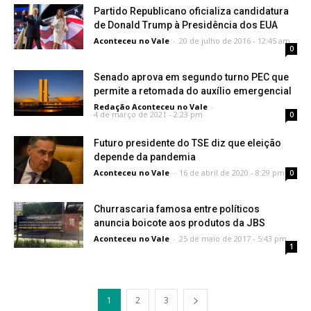
Partido Republicano oficializa candidatura
de Donald Trump à Presidência dos EUA
Aconteceu no Vale
-
20 de julho de 2016 - 12:45 am
0
Senado aprova em segundo turno PEC que
permite a retomada do auxílio emergencial
Redação Aconteceu no Vale
-
4 de março de 2021 - 2:23 pm
0
Futuro presidente do TSE diz que eleição
depende da pandemia
Aconteceu no Vale
-
16 de abril de 2020 - 8:29 pm
0
Churrascaria famosa entre políticos
anuncia boicote aos produtos da JBS
Aconteceu no Vale
-
25 de maio de 2017 - 5:43 pm
1
1
2
3