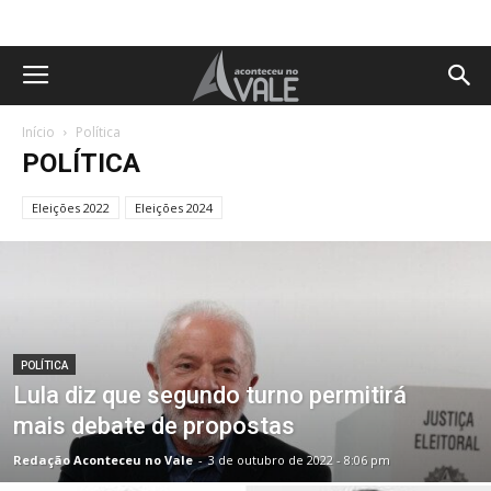
Início
Política
POLÍTICA
Eleições 2022
Eleições 2024
POLÍTICA
Lula diz que segundo turno permitirá
mais debate de propostas
Redação Aconteceu no Vale
-
3 de outubro de 2022 - 8:06 pm