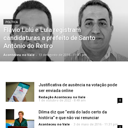
POLÍTICA
Flávio Lulú e Lula registram
candidaturas a prefeito de Santo
Antônio do Retiro
Aconteceu no Vale
-
13 de agosto de 2016 - 11:41 pm
Justificativa de ausência na votação pode
ser enviada online
Redação Aconteceu no Vale
-
1 de outubro de 2022 - 8:49 am
0
Dilma diz que “está do lado certo da
história” e que não vai renunciar
Aconteceu no Vale
-
3 de maio de 2016 - 11:31 pm
0