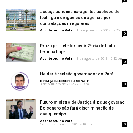
Justiça condena ex-agentes públicos de
Ipatinga e dirigentes de agência por
contratações irregulares
Aconteceu no Vale
-
16 de janeiro de 2018 - 7:25 pm
0
Prazo para eleitor pedir 2ª via de título
termina hoje
Aconteceu no Vale
-
8 de agosto de 2018 - 3:12 pm
0
Helder é reeleito governador do Pará
Redação Aconteceu no Vale
-
3 de outubro de 2022 - 2:25 am
0
Futuro ministro da Justiça diz que governo
Bolsonaro não fará discriminação de
qualquer tipo
Aconteceu no Vale
-
12 de novembro de 2018 - 10:39 am
0