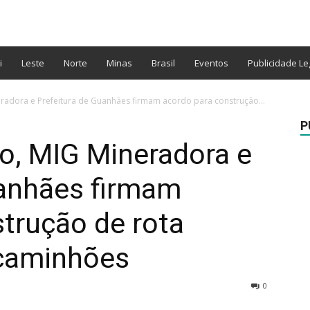
i
Leste
Norte
Minas
Brasil
Eventos
Publicidade Le
neradora e Prefeitura de Guanhães firmam acordo para construção...
P
co, MIG Mineradora e
uanhães firmam
trução de rota
 caminhões
0