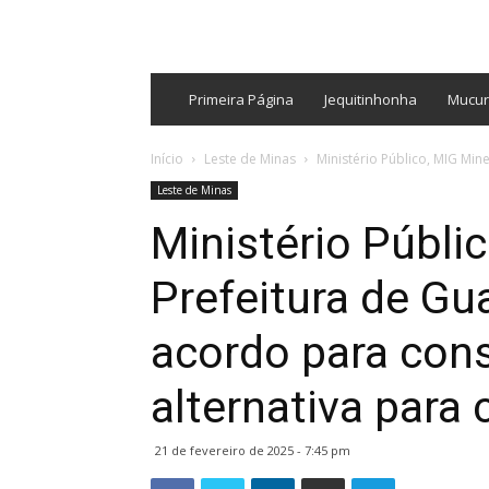
Primeira Página
Jequitinhonha
Mucur
Início
Leste de Minas
Ministério Público, MIG Mi
Leste de Minas
Ministério Públi
Prefeitura de G
acordo para cons
alternativa para
21 de fevereiro de 2025 - 7:45 pm