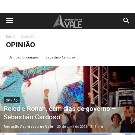
Início
Opinião
OPINIÃO
Dr. João Domingos
Sebastião Cardoso
OPINIÃO
Reled e Ronan, cem dias de governo –
Sebastião Cardoso
Redação Aconteceu no Vale
-
20 de abril de 2021 - 8:13 pm