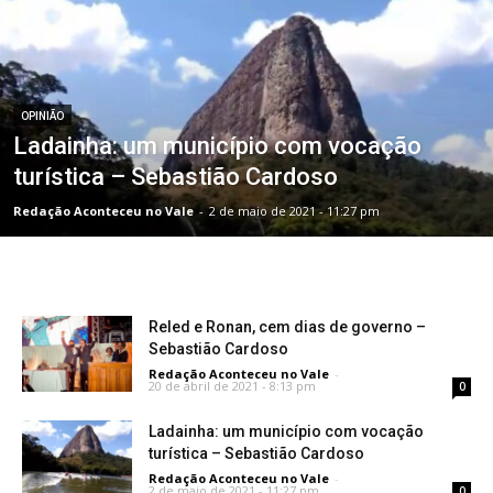
OPINIÃO
Ladainha: um município com vocação
turística – Sebastião Cardoso
Redação Aconteceu no Vale
-
2 de maio de 2021 - 11:27 pm
Reled e Ronan, cem dias de governo –
Sebastião Cardoso
Redação Aconteceu no Vale
-
20 de abril de 2021 - 8:13 pm
0
Ladainha: um município com vocação
turística – Sebastião Cardoso
Redação Aconteceu no Vale
-
2 de maio de 2021 - 11:27 pm
0