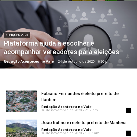
ELEIÇÕES 2020
Plataforma ajuda a escolher e
acompanhar vereadores para eleições
Redação Aconteceu no Vale
-
24 de outubro de 2020 - 6:30 pm
Fabiano Fernandes é eleito prefeito de
Itaobim
Redação Aconteceu no Vale
-
16 de novembro de 2020 - 2:32 pm
0
João Rufino é reeleito prefeito de Mantena
Redação Aconteceu no Vale
-
16 de novembro de 2020 - 10:03 am
0