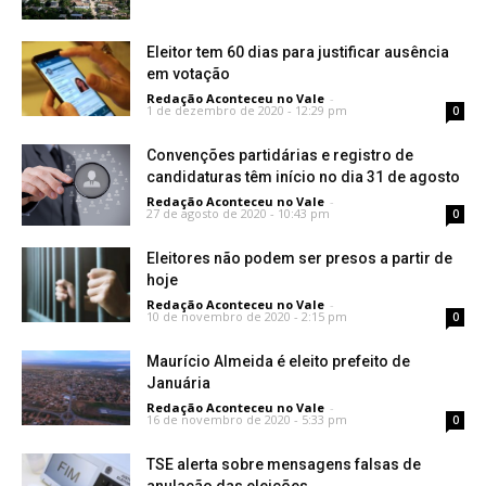
Eleitor tem 60 dias para justificar ausência
em votação
Redação Aconteceu no Vale
-
1 de dezembro de 2020 - 12:29 pm
0
Convenções partidárias e registro de
candidaturas têm início no dia 31 de agosto
Redação Aconteceu no Vale
-
27 de agosto de 2020 - 10:43 pm
0
Eleitores não podem ser presos a partir de
hoje
Redação Aconteceu no Vale
-
10 de novembro de 2020 - 2:15 pm
0
Maurício Almeida é eleito prefeito de
Januária
Redação Aconteceu no Vale
-
16 de novembro de 2020 - 5:33 pm
0
TSE alerta sobre mensagens falsas de