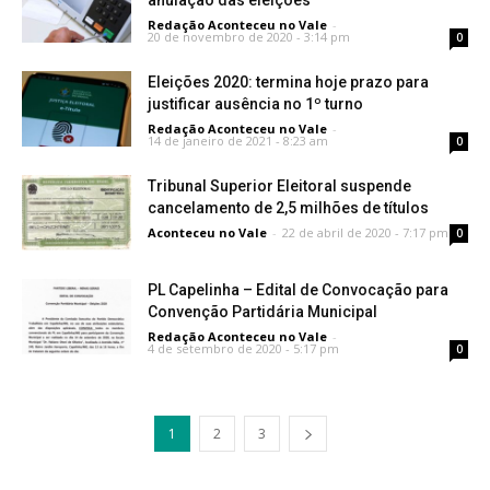
anulação das eleições
Redação Aconteceu no Vale
-
20 de novembro de 2020 - 3:14 pm
0
Eleições 2020: termina hoje prazo para
justificar ausência no 1º turno
Redação Aconteceu no Vale
-
14 de janeiro de 2021 - 8:23 am
0
Tribunal Superior Eleitoral suspende
cancelamento de 2,5 milhões de títulos
Aconteceu no Vale
-
22 de abril de 2020 - 7:17 pm
0
PL Capelinha – Edital de Convocação para
Convenção Partidária Municipal
Redação Aconteceu no Vale
-
4 de setembro de 2020 - 5:17 pm
0
1
2
3