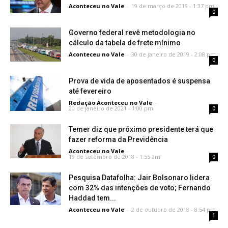
Aconteceu no Vale
-
19 de março de 2019 - 1:37 pm
0
Governo federal revê metodologia no
cálculo da tabela de frete mínimo
Aconteceu no Vale
-
30 de janeiro de 2019 - 2:08 pm
0
Prova de vida de aposentados é suspensa
até fevereiro
Redação Aconteceu no Vale
-
20 de janeiro de 2021 - 1:00 pm
0
Temer diz que próximo presidente terá que
fazer reforma da Previdência
Aconteceu no Vale
-
19 de setembro de 2018 - 1:55 am
0
Pesquisa Datafolha: Jair Bolsonaro lidera
com 32% das intenções de voto; Fernando
Haddad tem...
Aconteceu no Vale
-
2 de outubro de 2018 - 8:54 pm
1