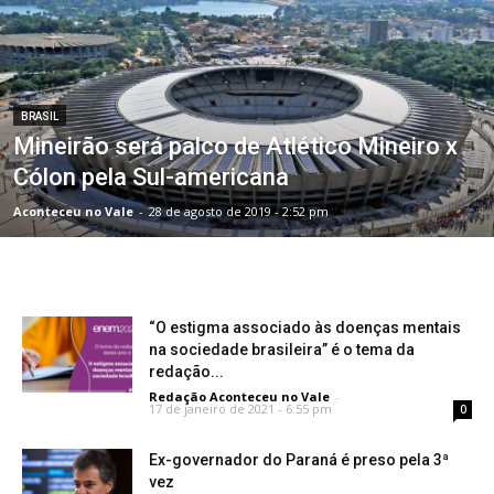
BRASIL
Mineirão será palco de Atlético Mineiro x
Cólon pela Sul-americana
Aconteceu no Vale
-
28 de agosto de 2019 - 2:52 pm
“O estigma associado às doenças mentais
na sociedade brasileira” é o tema da
redação...
Redação Aconteceu no Vale
-
17 de janeiro de 2021 - 6:55 pm
0
Ex-governador do Paraná é preso pela 3ª
vez