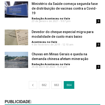
Ministério da Saúde começa segunda fase
de distribuição de vacinas contra a Covid-
19
Redação Aconteceu no Vale
-
23 de janeiro de 2021 - 9:07 pm
0
Devedor do cheque especial migra para
modalidade de custo mais baixo
Aconteceu no Vale
-
4 de fevereiro de 2019 - 12:10 am
0
Chuvas em Minas Gerais e queda na
demanda chinesa afetam mineração
Redação Aconteceu no Vale
-
26 de abril de 2022 - 9:25 pm
0
882
883
884
PUBLICIDADE: