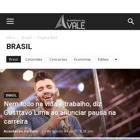
Início
Brasil
Página 884
BRASIL
Brasil
Colunistas
Concursos
Economia
Editais
BRASIL
Nem tudo na vida é trabalho, diz
Gusttavo Lima ao anunciar pausa na
carreira
Aconteceu no Vale
-
26 de agosto de 2019 - 8:38 pm