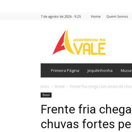
7 de agosto de 2026 - 9:25
Home
Quem Somos
Aconteceu
no
Vale
Primeira Página
Jequitinhonha
Mucur
Início
Brasil
Frente fria chega com avisos de chuva
Brasil
Frente fria cheg
chuvas fortes pel