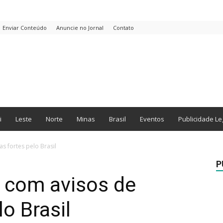
Enviar Conteúdo
Anuncie no Jornal
Contato
i
Leste
Norte
Minas
Brasil
Eventos
Publicidade Le
s fortes pelo Brasil
P
a com avisos de
o Brasil