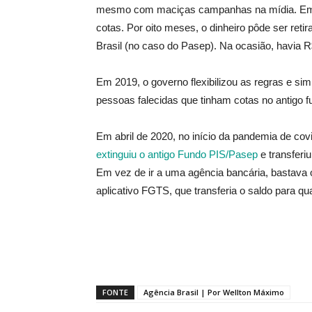
mesmo com maciças campanhas na mídia. Em ag
cotas. Por oito meses, o dinheiro pôde ser ret
Brasil (no caso do Pasep). Na ocasião, havia R
Em 2019, o governo flexibilizou as regras e simp
pessoas falecidas que tinham cotas no antigo f
Em abril de 2020, no início da pandemia de co
extinguiu o antigo Fundo PIS/Pasep
e transferi
Em vez de ir a uma agência bancária, bastava o 
aplicativo FGTS, que transferia o saldo para qua
FONTE
Agência Brasil | Por Wellton Máximo