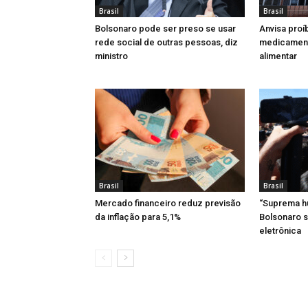
Brasil
Brasil
Bolsonaro pode ser preso se usar
Anvisa proí
rede social de outras pessoas, diz
medicamen
ministro
alimentar
Brasil
Brasil
Mercado financeiro reduz previsão
“Suprema hu
da inflação para 5,1%
Bolsonaro s
eletrônica