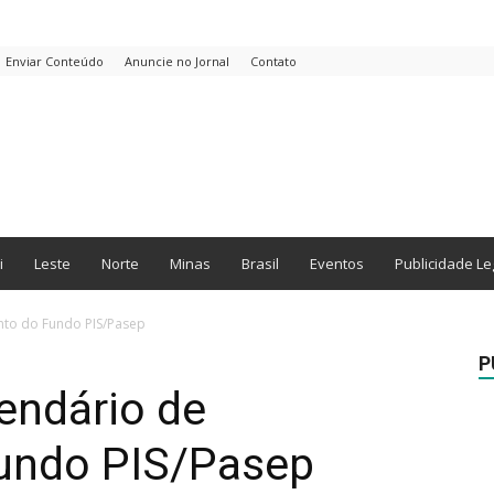
Enviar Conteúdo
Anuncie no Jornal
Contato
i
Leste
Norte
Minas
Brasil
Eventos
Publicidade Le
nto do Fundo PIS/Pasep
P
lendário de
undo PIS/Pasep