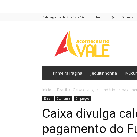
7 de agosto de 2026 - 7:16
Home
Quem Somos
Aconteceu
no
Vale
Primeira Página
Jequitinhonha
Mucur
Início
Brasil
Caixa divulga calendário de pagame
Brasil
Economia
Empregos
Caixa divulga ca
pagamento do F