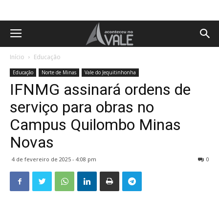
Início
Educação
Educação
Norte de Minas
Vale do Jequitinhonha
IFNMG assinará ordens de
serviço para obras no
Campus Quilombo Minas
Novas
4 de fevereiro de 2025 - 4:08 pm
0