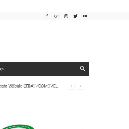
gal
s com Veículo LTDA – COMOVEL