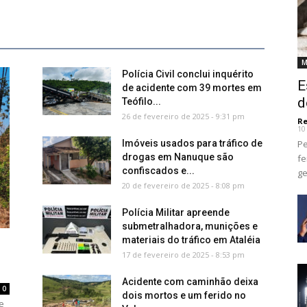
M
Polícia Civil conclui inquérito
E
de acidente com 39 mortes em
d
Teófilo...
26 de fevereiro de 2025 - 9:31 pm
Re
10
Imóveis usados para tráfico de
Pe
drogas em Nanuque são
fe
confiscados e...
ge
20 de fevereiro de 2025 - 8:08 pm
Polícia Militar apreende
submetralhadora, munições e
materiais do tráfico em Ataléia
17 de fevereiro de 2025 - 8:53 pm
Acidente com caminhão deixa
0
dois mortos e um ferido no
e