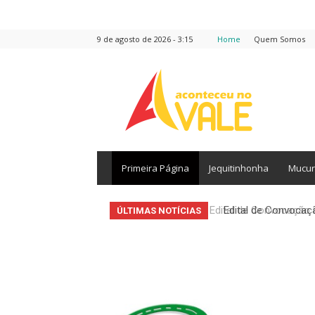
9 de agosto de 2026 - 3:15
Home
Quem Somos
Aconteceu
no
Vale
Primeira Página
Jequitinhonha
Mucur
Edital de Convocaçã
ÚLTIMAS NOTÍCIAS