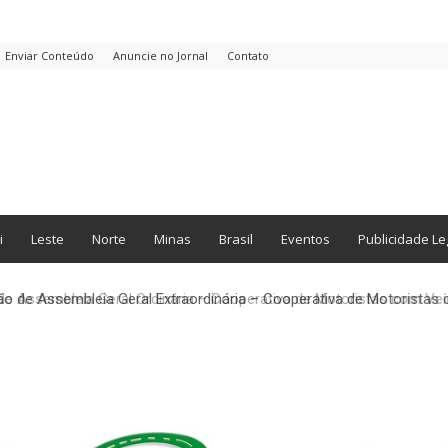
Enviar Conteúdo
Anuncie no Jornal
Contato
i
Leste
Norte
Minas
Brasil
Eventos
Publicidade Le
o de Assembleia Geral Extraordinária – Cooperativa de Motorista