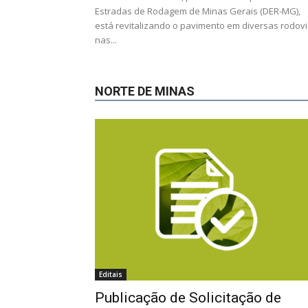
Estradas de Rodagem de Minas Gerais (DER-MG),
está revitalizando o pavimento em diversas rodov
nas...
NORTE DE MINAS
Editais
Publicação de Solicitação de